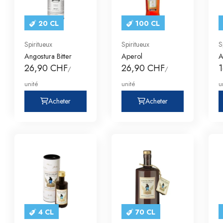
20 CL
100 CL
Spiritueux
Spiritueux
S
Angostura Bitter
Aperol
A
26,90 CHF
26,90 CHF
/
/
unité
unité
u
Acheter
Acheter
4 CL
70 CL