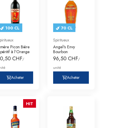
100 CL
70 CL
piritueux
Spiritueux
mère Picon Bière
Angel's Envy
péritif à l'Orange
Bourbon
30,50 CHF
96,50 CHF
/
/
nité
unité
Acheter
Acheter
HIT