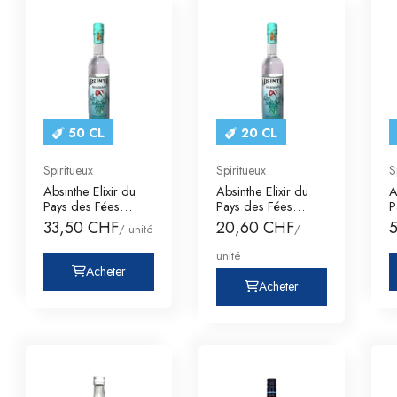
50 CL
20 CL
Spiritueux
Spiritueux
S
Absinthe Elixir du
Absinthe Elixir du
A
Pays des Fées
Pays des Fées
P
Francois Bezanço
Francois Bezanço
F
33,50 CHF
20,60 CHF
/ unité
/
unité
Acheter
Acheter