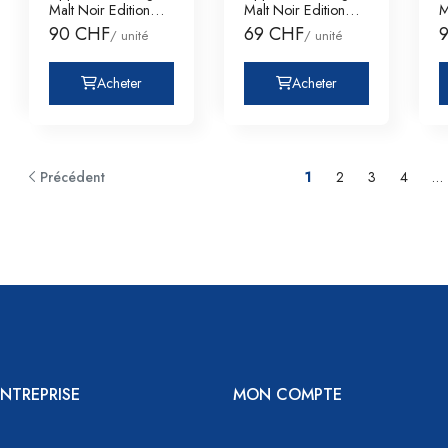
Malt Noir Edition
Malt Noir Edition
M
Dreifaltigke
Dreifaltigke
D
90 CHF
69 CHF
/ unité
/ unité
Acheter
Acheter
Précédent
1
2
3
4
…
NTREPRISE
MON COMPTE