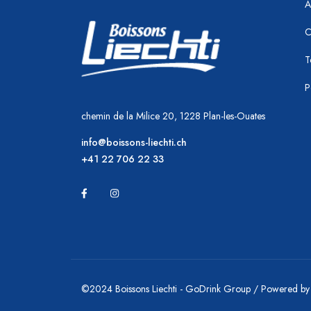
A
C
T
P
chemin de la Milice 20, 1228 Plan-les-Ouates
info@boissons-liechti.ch
+41 22 706 22 33
©2024 Boissons Liechti - GoDrink Group / Powered b