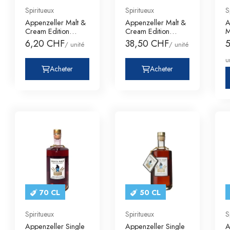
Spiritueux
Spiritueux
S
Appenzeller Malt &
Appenzeller Malt &
A
Cream Edition
Cream Edition
M
Marwees
Marwees
H
6,20 CHF
38,50 CHF
/ unité
/ unité
u
Acheter
Acheter
70 CL
50 CL
Spiritueux
Spiritueux
S
Appenzeller Single
Appenzeller Single
A