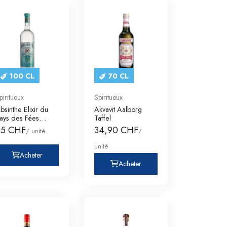
100 CL
70 CL
piritueux
Spiritueux
bsinthe Elixir du
Akvavit Aalborg
ays des Fées
Taffel
rançois Bezanço
55 CHF
34,90 CHF
/ unité
/
unité
Acheter
Acheter