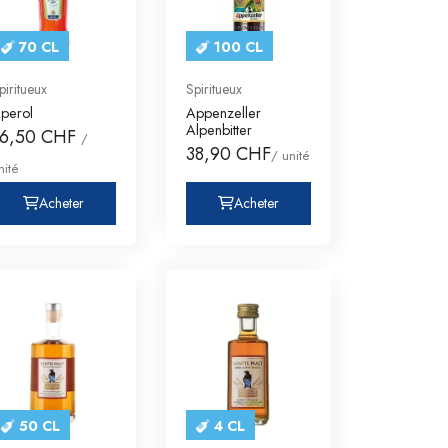
70 CL
100 CL
piritueux
Spiritueux
perol
Appenzeller
Alpenbitter
16,50 CHF
/
38,90 CHF
/ unité
nité
Acheter
Acheter
50 CL
4 CL