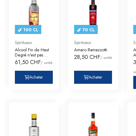
100 CL
70 CL
Spiritueux
Spiritueux
S
Alcool Fin de Haut
Amaro Ramazzotti
A
Degré n'est pas
A
28,50 CHF
/ unité
destiné à être
61,50 CHF
/ unité
u
Acheter
Acheter