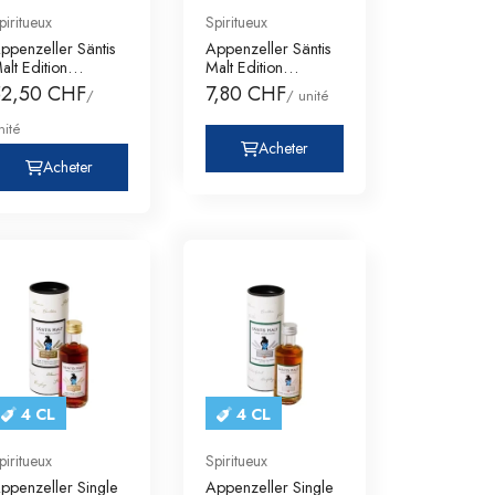
piritueux
Spiritueux
ppenzeller Säntis
Appenzeller Säntis
alt Edition
Malt Edition
immelberg
Himmelberg
52,50 CHF
7,80 CHF
/
/ unité
nité
Acheter
Acheter
4 CL
4 CL
piritueux
Spiritueux
ppenzeller Single
Appenzeller Single