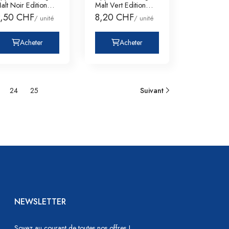
alt Noir Edition
Malt Vert Edition
reifaltigke
Sigel
9,50 CHF
8,20 CHF
/ unité
/ unité
Acheter
Acheter
24
25
Suivant
NEWSLETTER
Soyez au courant de toutes nos offres !