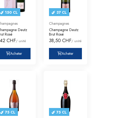
150 CL
37 CL
hampagnes
Champagnes
hampagne Deutz
Champagne Deutz
rut Rosé
Brut Rosé
142 CHF
38,50 CHF
/ unité
/ unité
Acheter
Acheter
75 CL
75 CL