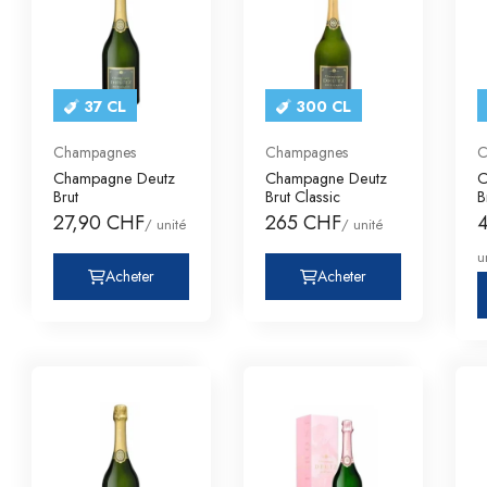
37 CL
300 CL
Champagnes
Champagnes
C
Champagne Deutz
Champagne Deutz
C
Brut
Brut Classic
B
27,90 CHF
265 CHF
/ unité
/ unité
u
Acheter
Acheter