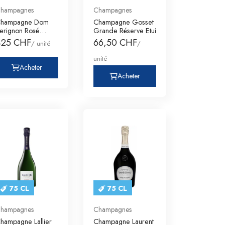
hampagnes
Champagnes
hampagne Dom
Champagne Gosset
erignon Rosé
Grande Réserve Etui
offret
425 CHF
66,50 CHF
/ unité
/
unité
Acheter
Acheter
75 CL
75 CL
hampagnes
Champagnes
hampagne Lallier
Champagne Laurent