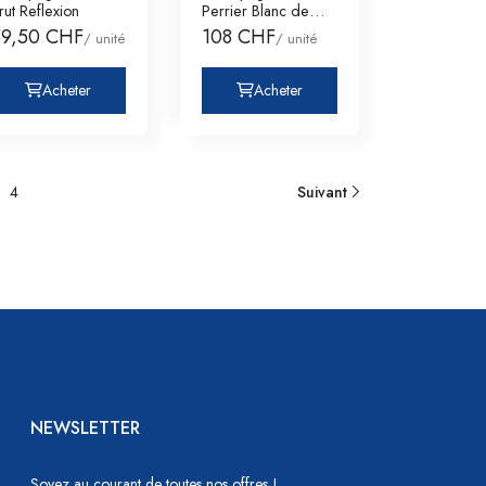
rut Reflexion
Perrier Blanc de
Blanc Etui
59,50 CHF
108 CHF
/ unité
/ unité
Acheter
Acheter
4
Suivant
NEWSLETTER
Soyez au courant de toutes nos offres !