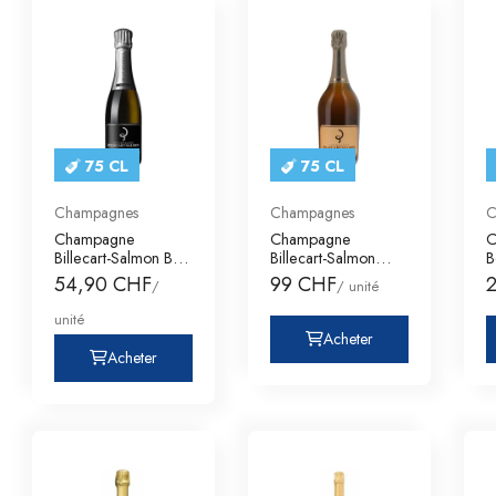
75 CL
75 CL
Champagnes
Champagnes
C
Champagne
Champagne
C
Billecart-Salmon Brut
Billecart-Salmon
B
Réserve
Rosé Brut Coffret
A
54,90 CHF
99 CHF
/
/ unité
unité
Acheter
Acheter