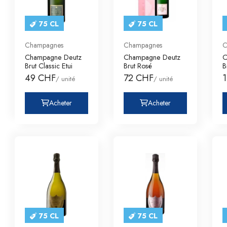
75 CL
75 CL
Champagnes
Champagnes
C
Champagne Deutz
Champagne Deutz
C
Brut Classic Etui
Brut Rosé
B
49 CHF
72 CHF
/ unité
/ unité
Acheter
Acheter
75 CL
75 CL