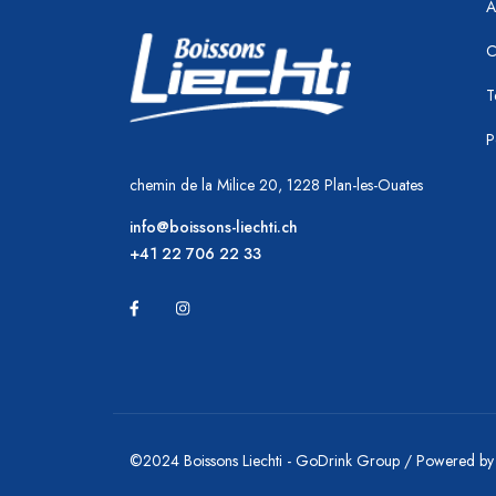
A
C
T
P
chemin de la Milice 20, 1228 Plan-les-Ouates
info@boissons-liechti.ch
+41 22 706 22 33
©2024 Boissons Liechti - GoDrink Group / Powered b