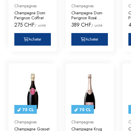
Champagnes
Champagnes
C
Champagne Dom
Champagne Dom
C
Perignon Coffret
Perignon Rosé
P
Coffret
C
275 CHF
389 CHF
/ unité
/ unité
Acheter
Acheter
75 CL
75 CL
Champagnes
Champagnes
C
Champagne Gosset
Champagne Krug
C