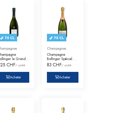
75 CL
75 CL
hampagnes
Champagnes
hampagne
Champagne
ollinger la Grande
Bollinger Spécial
nnée
Cuvée Brut Etui
225 CHF
83 CHF
/ unité
/ unité
Acheter
Acheter