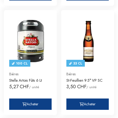
100 CL
33 CL
Bières
Bières
Stella Artois Fûts 6 Lt
St-Feuillien 9.5° VP SC
5,27 CHF
3,50 CHF
/ unité
/ unité
Acheter
Acheter