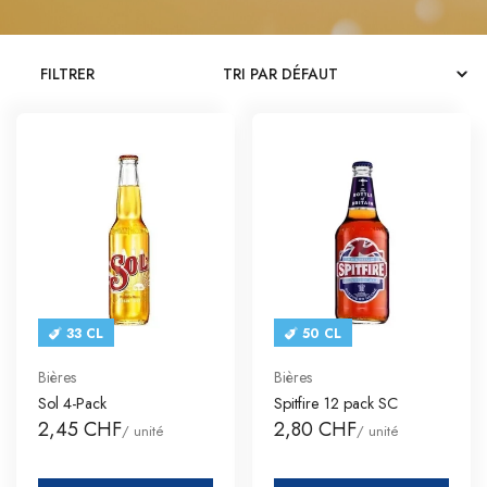
CATALOGUES
FILTRER
CONTACT
SE CONNECTER
Langue
Devise
33 CL
50 CL
Bières
Bières
Sol 4-Pack
Spitfire 12 pack SC
2,45 CHF
2,80 CHF
/ unité
/ unité