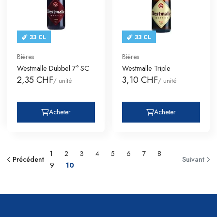
33 CL
33 CL
Bières
Bières
Westmalle Dubbel 7° SC
Westmalle Triple
2,35 CHF
3,10 CHF
/ unité
/ unité
Acheter
Acheter
1
2
3
4
5
6
7
8
Précédent
Suivant
9
10