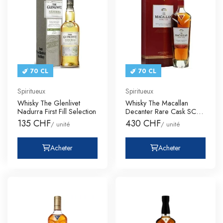
70 CL
70 CL
Spiritueux
Spiritueux
Whisky The Glenlivet
Whisky The Macallan
Nadurra First Fill Selection
Decanter Rare Cask SC
Single
135 CHF
430 CHF
/ unité
/ unité
Acheter
Acheter