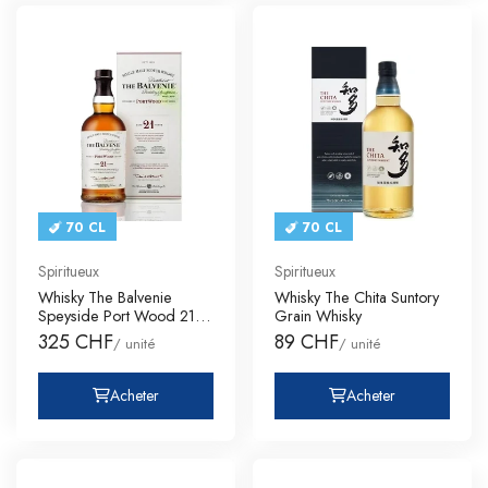
70 CL
70 CL
Spiritueux
Spiritueux
Whisky The Balvenie
Whisky The Chita Suntory
Speyside Port Wood 21
Grain Whisky
Ans
325 CHF
89 CHF
/ unité
/ unité
Acheter
Acheter