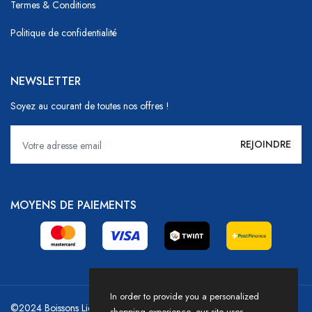
Termes & Conditions
Politique de confidentialité
NEWSLETTER
Soyez au courant de toutes nos offres !
MOYENS DE PAIEMENTS
In order to provide you a personalized
©2024 Boissons Liechti - GoDrink Group / Powered by HICASS
shopping experience, our site uses