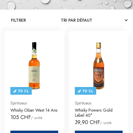
CATALOGUES
FILTRER
CONTACT
SE CONNECTER
Langue
Devise
70 CL
70 CL
Spiritueux
Spiritueux
Whisky Oban West 14 Ans
Whisky Powers Gold
Label 40°
105 CHF
/ unité
39,90 CHF
/ unité