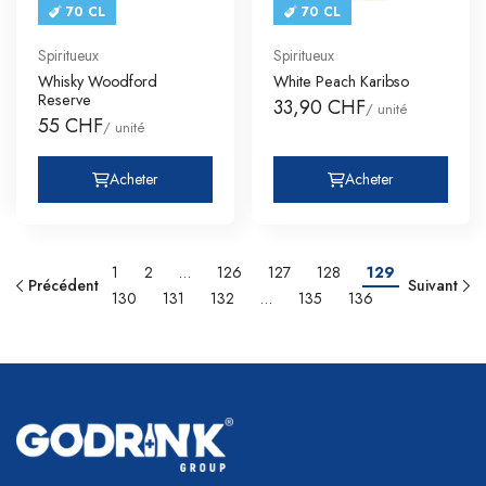
70 CL
70 CL
Spiritueux
Spiritueux
Whisky Woodford
White Peach Karibso
Reserve
33,90 CHF
/ unité
55 CHF
/ unité
Acheter
Acheter
1
2
…
126
127
128
129
Précédent
Suivant
130
131
132
…
135
136