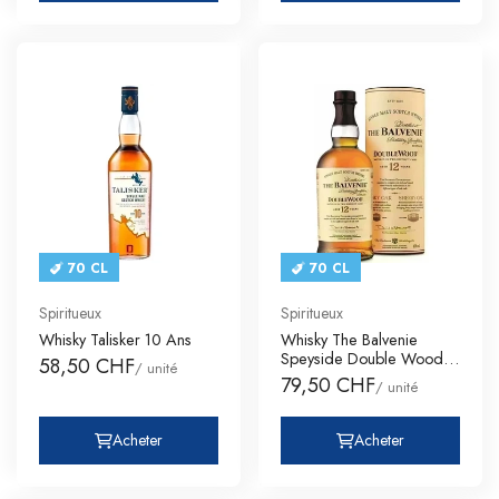
70 CL
70 CL
Spiritueux
Spiritueux
Whisky Talisker 10 Ans
Whisky The Balvenie
Speyside Double Wood
58,50 CHF
/ unité
Cask 12
79,50 CHF
/ unité
Acheter
Acheter