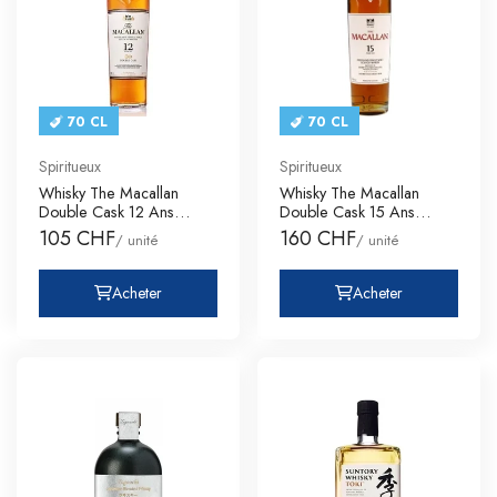
70 CL
70 CL
Spiritueux
Spiritueux
Whisky The Macallan
Whisky The Macallan
Double Cask 12 Ans
Double Cask 15 Ans
Single Mal
Single Mal
105 CHF
160 CHF
/ unité
/ unité
Acheter
Acheter