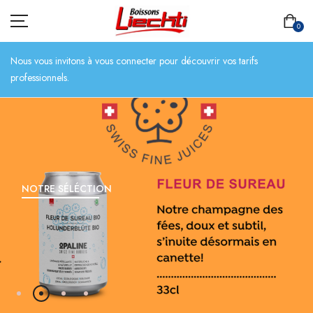
0
Nous vous invitons à vous connecter pour découvrir vos tarifs
professionnels.
ACCUEIL
TOUT L’ASSORTIMENT
BIÈRES
NOTRE SÉLÉCTION
BOISSONS SANS ALCOOL
CHAMPAGNES
SPIRITUEUX
VINS