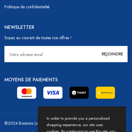
Politique de confidentialité
NEWSLETTER
Soyez au courant de toutes nos offres !
MOYENS DE PAIEMENTS
In order to provide you a personalized
©2024 Boissons Liechti - GoDrink Group / Powered by HICASS
shopping experience, our site uses
cookies. By continuing to use this site, you