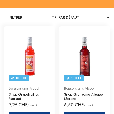
CATALOGUES
FILTRER
CONTACT
SE CONNECTER
Langue
Devise
100 CL
100 CL
Boissons sans Alcool
Boissons sans Alcool
Sirop Grapefruit Jus
Sirop Grenadine Allégée
Morand
Morand
7,25 CHF
6,50 CHF
/ unité
/ unité