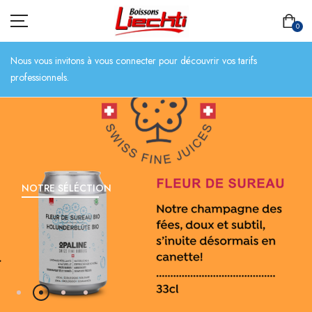
0
Nous vous invitons à vous connecter pour découvrir vos tarifs
professionnels.
ACCUEIL
TOUT L’ASSORTIMENT
BIÈRES
NOTRE SÉLÉCTION
BOISSONS SANS ALCOOL
CHAMPAGNES
SPIRITUEUX
VINS