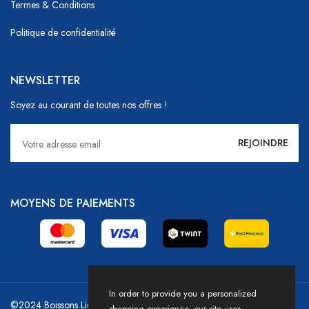
Termes & Conditions
Politique de confidentialité
NEWSLETTER
Soyez au courant de toutes nos offres !
MOYENS DE PAIEMENTS
In order to provide you a personalized
©2024 Boissons Liechti - GoDrink Group / Powered by HICASS
shopping experience, our site uses