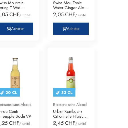
wiss Mountain
Swiss Mou Tonic
pring T Wat.
Water Ginger Ale
inger Beer Vp
Vp
2,05 CHF
2,05 CHF
/ unité
/ unité
Acheter
Acheter
20 CL
33 CL
oissons sans Alcool
Boissons sans Alcool
hree Cents
Urban Kombucha
ineapple Soda VP
Citronnelle Hibiscus
Bio VP
2,25 CHF
2,45 CHF
/ unité
/ unité