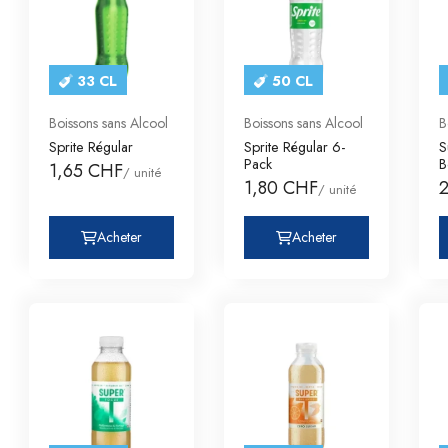
33 CL
50 CL
Boissons sans Alcool
Boissons sans Alcool
B
Sprite Régular
Sprite Régular 6-
S
Pack
B
1,65 CHF
/ unité
1,80 CHF
/ unité
Acheter
Acheter