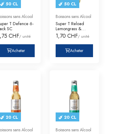
50 CL
50 CL
oissons sans Alcool
Boissons sans Alcool
uper T Defence 6-
Super T Reload
ack SC
Lemongrass &
Citron Pet 6-Pack
1,75 CHF
1,70 CHF
/ unité
/ unité
SC
Acheter
Acheter
20 CL
20 CL
oissons sans Alcool
Boissons sans Alcool