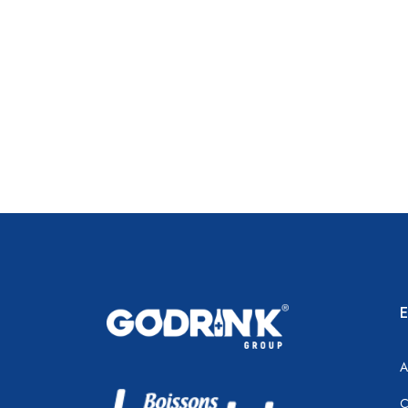
E
A
C