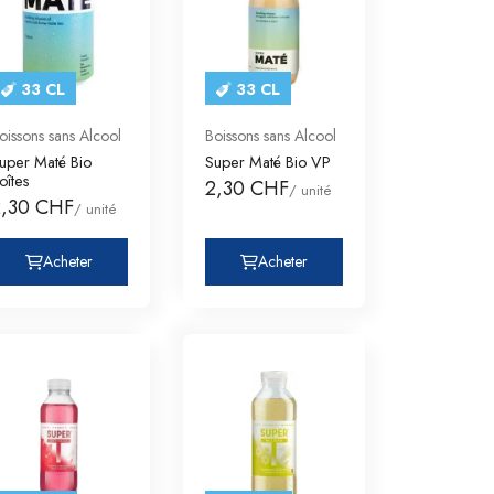
33 CL
33 CL
oissons sans Alcool
Boissons sans Alcool
uper Maté Bio
Super Maté Bio VP
oîtes
2,30 CHF
/ unité
2,30 CHF
/ unité
Acheter
Acheter