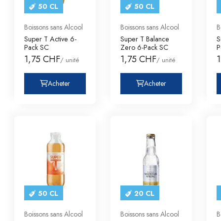
50 CL
50 CL
Boissons sans Alcool
Boissons sans Alcool
B
Super T Active 6-
Super T Balance
S
Pack SC
Zero 6-Pack SC
P
1,75 CHF
1,75 CHF
/ unité
/ unité
Acheter
Acheter
50 CL
20 CL
Boissons sans Alcool
Boissons sans Alcool
B