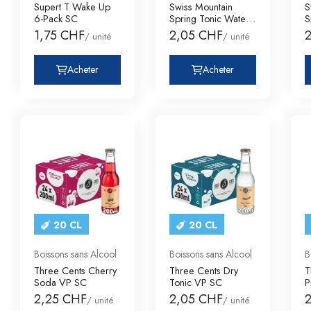
Supert T Wake Up
Swiss Mountain
S
6-Pack SC
Spring Tonic Water
S
Classic Vp
G
1,75 CHF
2,05 CHF
/ unité
/ unité
Acheter
Acheter
20 CL
20 CL
Boissons sans Alcool
Boissons sans Alcool
B
Three Cents Cherry
Three Cents Dry
T
Soda VP SC
Tonic VP SC
P
2,25 CHF
2,05 CHF
/ unité
/ unité