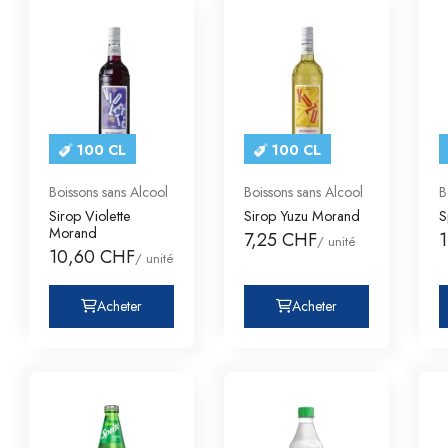
100 CL
100 CL
Boissons sans Alcool
Boissons sans Alcool
B
Sirop Violette
Sirop Yuzu Morand
S
Morand
7,25 CHF
/ unité
10,60 CHF
/ unité
Acheter
Acheter