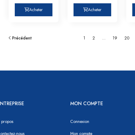
Acheter
Acheter
Précédent
1
2
…
19
20
NTREPRISE
MON COMPTE
 propos
Connexion
ontactez-nous
Mon compte