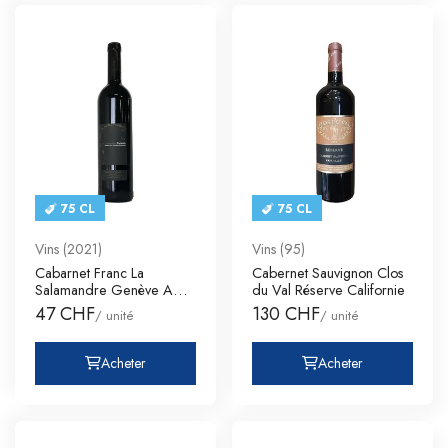
75 CL
75 CL
Vins (2021)
Vins (95)
Cabarnet Franc La
Cabernet Sauvignon Clos
Salamandre Genève AOC
du Val Réserve Californie
Stéphane
47 CHF
130 CHF
/ unité
/ unité
Acheter
Acheter