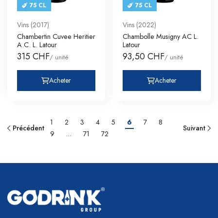
75 CL
75 CL
Vins (2017)
Vins (2022)
Chambertin Cuvee Heritier
Chambolle Musigny AC L.
A.C. L. Latour
Latour
315 CHF
93,50 CHF
/ unité
/ unité
Acheter
Acheter
1
2
3
4
5
6
7
8
Précédent
Suivant
9
…
71
72