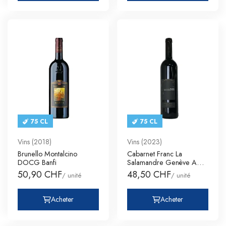
75 CL
75 CL
Vins (2018)
Vins (2023)
Brunello Montalcino
Cabarnet Franc La
DOCG Banfi
Salamandre Genève AOC
Stéphane
50,90 CHF
48,50 CHF
/ unité
/ unité
Acheter
Acheter