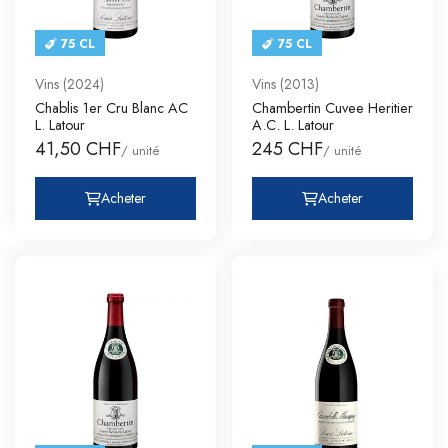
75 CL
75 CL
Vins (2024)
Vins (2013)
Chablis 1er Cru Blanc AC
Chambertin Cuvee Heritier
L. Latour
A.C. L. Latour
41,50 CHF
245 CHF
/ unité
/ unité
Acheter
Acheter