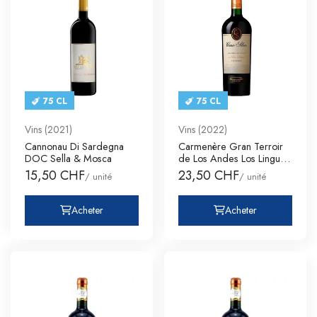
75 CL
75 CL
Vins (2021)
Vins (2022)
Cannonau Di Sardegna
Carmenère Gran Terroir
DOC Sella & Mosca
de Los Andes Los Lingues
C
15,50 CHF
23,50 CHF
/ unité
/ unité
Acheter
Acheter