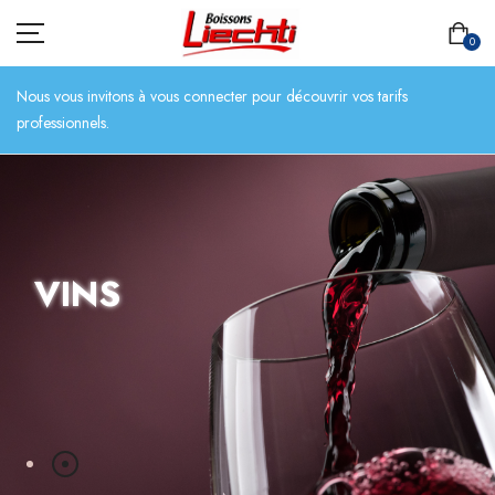
0
Nous vous invitons à vous connecter pour découvrir vos tarifs
professionnels.
ACCUEIL
TOUT L’ASSORTIMENT
VINS
BIÈRES
BOISSONS SANS ALCOOL
CHAMPAGNES
SPIRITUEUX
VINS