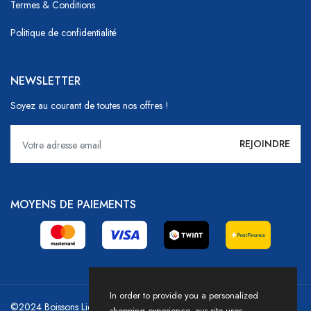
Termes & Conditions
Politique de confidentialité
NEWSLETTER
Soyez au courant de toutes nos offres !
MOYENS DE PAIEMENTS
In order to provide you a personalized
©2024 Boissons Liechti - GoDrink Group / Powered by HICASS
shopping experience, our site uses