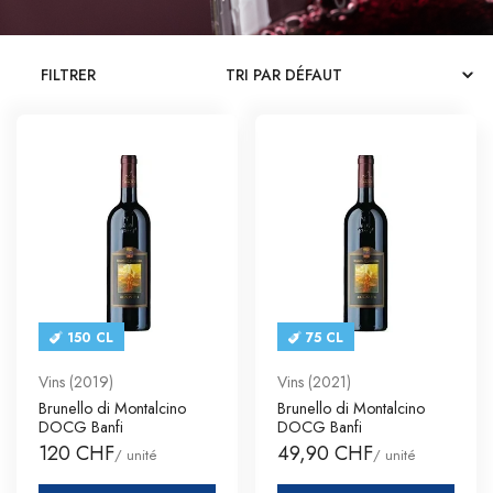
CATALOGUES
FILTRER
CONTACT
SE CONNECTER
Langue
Devise
150 CL
75 CL
Vins (2019)
Vins (2021)
Brunello di Montalcino
Brunello di Montalcino
DOCG Banfi
DOCG Banfi
120 CHF
49,90 CHF
/ unité
/ unité