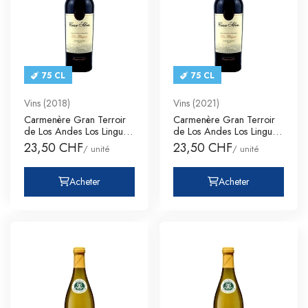
75 CL
75 CL
Vins (2018)
Vins (2021)
Carmenère Gran Terroir
Carmenère Gran Terroir
de Los Andes Los Lingues
de Los Andes Los Lingues
C
C
23,50 CHF
23,50 CHF
/ unité
/ unité
Acheter
Acheter