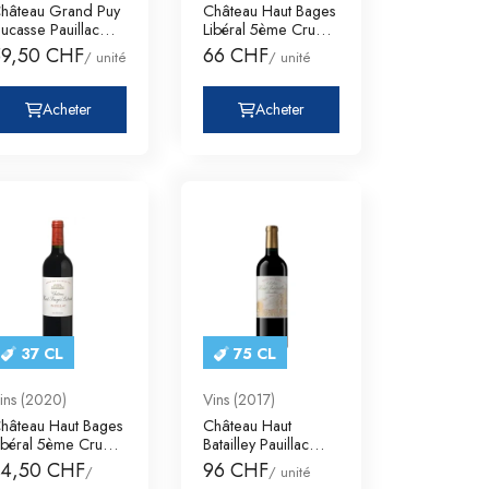
hâteau Grand Puy
Château Haut Bages
ucasse Pauillac
Libéral 5ème Cru
ème Cru Class
Classé Pauill
59,50 CHF
66 CHF
/ unité
/ unité
Acheter
Acheter
37 CL
75 CL
ins (2020)
Vins (2017)
hâteau Haut Bages
Château Haut
ibéral 5ème Cru
Batailley Pauillac
lassé Pauill
5ème Cru Classé
34,50 CHF
96 CHF
/
/ unité