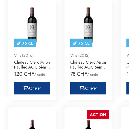
75 CL
75 CL
Vins (2016)
Vins (2012)
V
Château Clerc Milon
Château Clerc Milon
C
Pauillac AOC 5ème
Pauillac AOC 5ème
P
Grand Cru C
Grand Cru C
G
120 CHF
78 CHF
/ unité
/ unité
Acheter
Acheter
ACTION