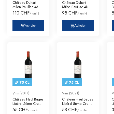
Château Duhart-
Château Duhart-
C
Milon Pauillac 4ème
Milon Pauillac 4ème
D
Cru Classé
Cru Classé
5
110 CHF
95 CHF
/ unité
/ unité
Acheter
Acheter
75 CL
75 CL
Vins (2017)
Vins (2021)
V
Château Haut Bages
Château Haut Bages
C
Libéral 5ème Cru
Libéral 5ème Cru
L
Classé Pauill
Classé Pauill
C
65 CHF
58 CHF
/ unité
/ unité