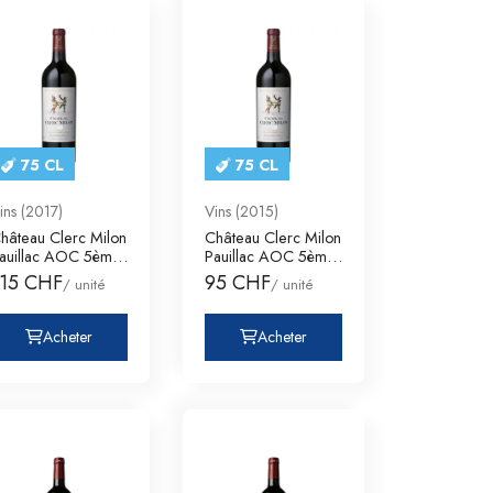
75 CL
75 CL
ins (2017)
Vins (2015)
hâteau Clerc Milon
Château Clerc Milon
auillac AOC 5ème
Pauillac AOC 5ème
rand Cru C
Grand Cru C
115 CHF
95 CHF
/ unité
/ unité
Acheter
Acheter