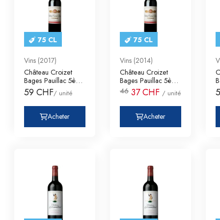
75 CL
75 CL
Vins (2017)
Vins (2014)
V
Château Croizet
Château Croizet
C
Bages Pauillac 5ème
Bages Pauillac 5ème
B
Cru Classé
Cru Classé
C
46
59 CHF
37 CHF
/ unité
/ unité
Acheter
Acheter