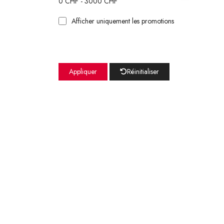
0
CHF -
3000
CHF
Afficher uniquement les promotions
Appliquer
Réinitialiser