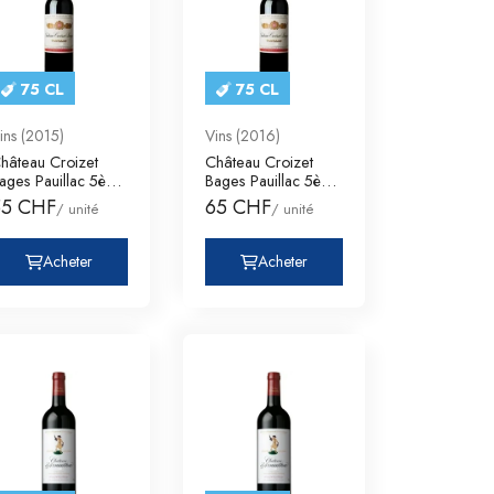
75 CL
75 CL
ins (2015)
Vins (2016)
hâteau Croizet
Château Croizet
ages Pauillac 5ème
Bages Pauillac 5ème
ru Classé
Cru Classé
55 CHF
65 CHF
/ unité
/ unité
Acheter
Acheter