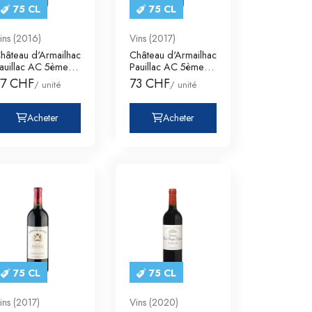
75 CL
75 CL
ins (2016)
Vins (2017)
hâteau d'Armailhac
Château d'Armailhac
auillac AC 5ème
Pauillac AC 5ème
ru Classé
Cru Classé
77 CHF
73 CHF
/ unité
/ unité
Acheter
Acheter
75 CL
75 CL
ins (2017)
Vins (2020)