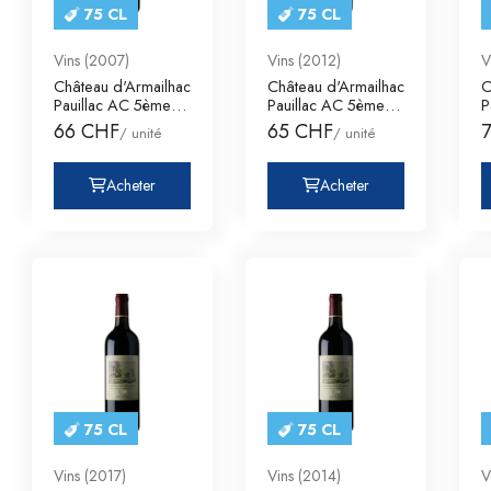
75 CL
75 CL
Vins (2007)
Vins (2012)
V
Château d'Armailhac
Château d'Armailhac
C
Pauillac AC 5ème
Pauillac AC 5ème
P
Cru Classé
Cru Classé
C
66 CHF
65 CHF
/ unité
/ unité
Acheter
Acheter
75 CL
75 CL
Vins (2017)
Vins (2014)
V