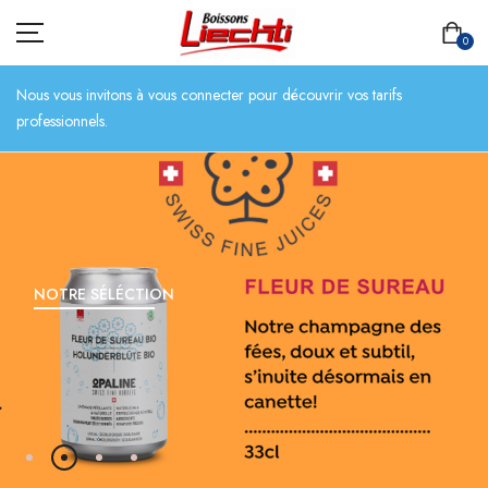
0
Nous vous invitons à vous connecter pour découvrir vos tarifs
professionnels.
ACCUEIL
TOUT L’ASSORTIMENT
BIÈRES
NOTRE SÉLÉCTION
BOISSONS SANS ALCOOL
CHAMPAGNES
SPIRITUEUX
VINS