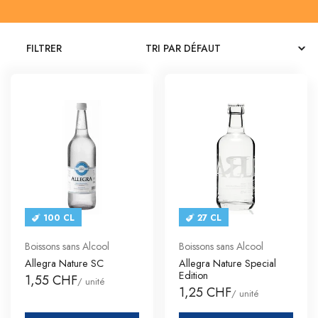
CATALOGUES
FILTRER
CONTACT
SE CONNECTER
Langue
Devise
100 CL
27 CL
Boissons sans Alcool
Boissons sans Alcool
Allegra Nature SC
Allegra Nature Special
Edition
1,55 CHF
/ unité
1,25 CHF
/ unité