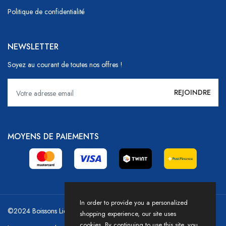
Politique de confidentialité
NEWSLETTER
Soyez au courant de toutes nos offres !
MOYENS DE PAIEMENTS
In order to provide you a personalized
©2024 Boissons Liechti - GoDrink Group / Powered by HICASS
shopping experience, our site uses
cookies. By continuing to use this site, you