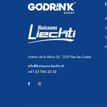
E
A
C
T
P
chemin de la Milice 20, 1228 Plan-les-Ouates
info@boissons-liechti.ch
+41 22 706 22 33