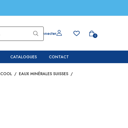
Se connecter
0
CATALOGUES
CONTACT
LCOOL
/
EAUX MINÉRALES SUISSES
/