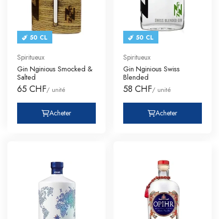
50 CL
50 CL
Spiritueux
Spiritueux
Gin Nginious Smocked &
Gin Nginious Swiss
Salted
Blended
65 CHF
58 CHF
/ unité
/ unité
Acheter
Acheter