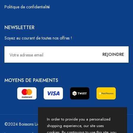
Politique de confidentialité
NEWSLETTER
Soyez au courant de toutes nos offres !
MOYENS DE PAIEMENTS
In order to provide you a personalized
©2024 Boissons Liechti - GoDrink Group / Powered by HICASS
shopping experience, our site uses
cookies. By continuing to use this site, you