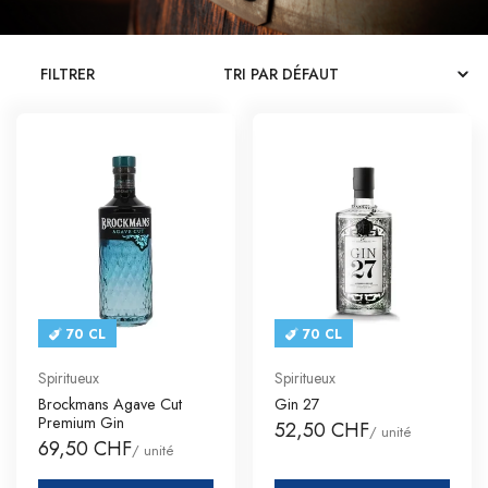
CATALOGUES
FILTRER
CONTACT
SE CONNECTER
Langue
Devise
70 CL
70 CL
Spiritueux
Spiritueux
Brockmans Agave Cut
Gin 27
Premium Gin
52,50 CHF
/ unité
69,50 CHF
/ unité