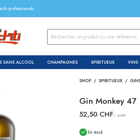
rifs professionnels.
S SANS ALCOOL
CHAMPAGNES
SPIRITUEUX
VINS
SHOP
/
SPIRITUEUX
/
GIN
Gin Monkey 47
52,50 CHF
/ unité
En stock