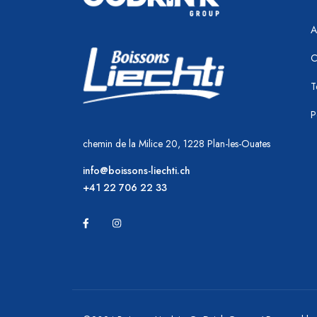
A
C
T
P
chemin de la Milice 20, 1228 Plan-les-Ouates
info@boissons-liechti.ch
+41 22 706 22 33