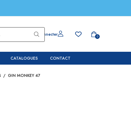
Se connecter
0
CATALOGUES
CONTACT
S
/
GIN MONKEY 47