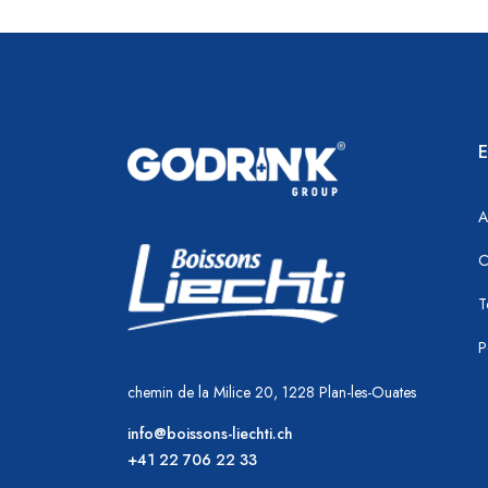
E
A
C
T
P
chemin de la Milice 20, 1228 Plan-les-Ouates
info@boissons-liechti.ch
+41 22 706 22 33