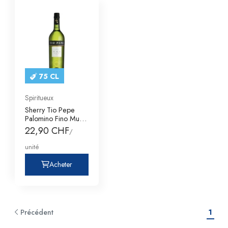
75 CL
Spiritueux
Sherry Tio Pepe
Palomino Fino Muy
Seco
22,90 CHF
/
unité
Acheter
Précédent
1