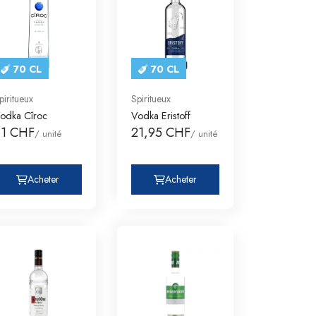
70 CL
70 CL
piritueux
Spiritueux
odka Cîroc
Vodka Eristoff
61 CHF
21,95 CHF
/ unité
/ unité
Acheter
Acheter