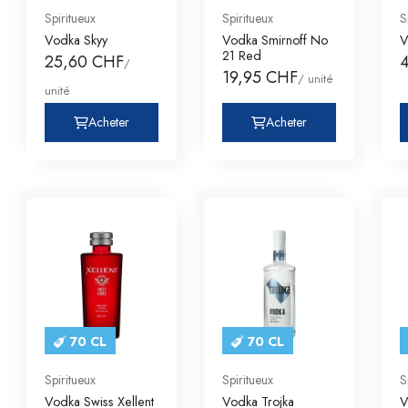
Spiritueux
Spiritueux
S
Vodka Skyy
Vodka Smirnoff No
V
21 Red
25,60 CHF
/
19,95 CHF
/ unité
unité
Acheter
Acheter
70 CL
70 CL
Spiritueux
Spiritueux
S
Vodka Swiss Xellent
Vodka Trojka
V