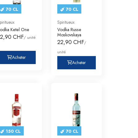
70 CL
70 CL
piritueux
Spiritueux
odka Ketel One
Vodka Russe
Moskovskaya
32,90 CHF
/ unité
22,90 CHF
/
unité
Acheter
Acheter
150 CL
70 CL