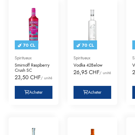
70 CL
70 CL
Spiritueux
Spiritueux
S
Smirnoff Raspberry
Vodka 42Below
V
Crush SC
26,95 CHF
/ unité
23,50 CHF
/ unité
Acheter
Acheter