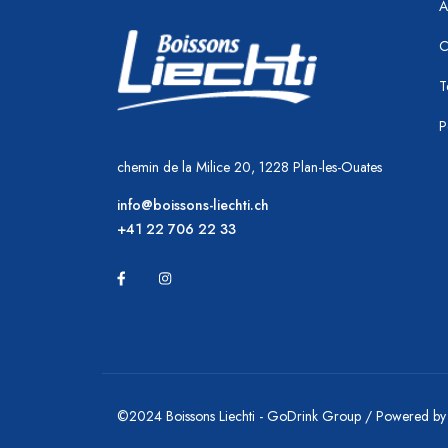
A
C
T
P
chemin de la Milice 20, 1228 Plan-les-Ouates
info@boissons-liechti.ch
+41 22 706 22 33
©2024 Boissons Liechti - GoDrink Group / Powered b