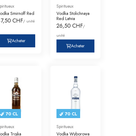
piritueux
Spiritueux
odka Smirnoff Red
Vodka Stolichnaya
Red Latvia
47,50 CHF
/ unité
26,50 CHF
/
unité
Acheter
Acheter
70 CL
70 CL
piritueux
Spiritueux
odka Trojka
Vodka Wyborowa