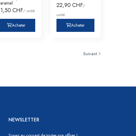
aramel
22,90 CHF
/
21,50 CHF
/ unité
unité
Acheter
Acheter
Suivant
NEWSLETTER
Soyez au courant de toutes nos offres !