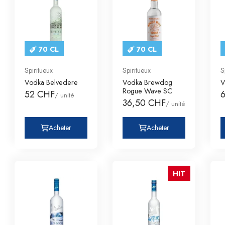
70 CL
70 CL
Spiritueux
Spiritueux
S
Vodka Belvedere
Vodka Brewdog
V
Rogue Wave SC
52 CHF
/ unité
36,50 CHF
/ unité
Acheter
Acheter
HIT