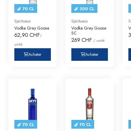
70 CL
300 CL
Spiritueux
Spiritueux
S
Vodka Grey Goose
Vodka Grey Goose
V
SC
62,90 CHF
/
269 CHF
/ unité
unité
Acheter
Acheter
70 CL
70 CL