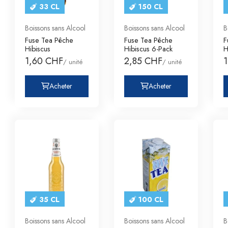
33 CL
150 CL
Boissons sans Alcool
Boissons sans Alcool
B
Fuse Tea Pêche
Fuse Tea Pêche
F
Hibiscus
Hibiscus 6-Pack
H
1,60 CHF
2,85 CHF
/ unité
/ unité
Acheter
Acheter
35 CL
100 CL
Boissons sans Alcool
Boissons sans Alcool
B