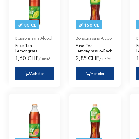
33 CL
150 CL
Boissons sans Alcool
Boissons sans Alcool
B
Fuse Tea
Fuse Tea
F
Lemongrass
Lemongrass 6-Pack
L
1,60 CHF
2,85 CHF
/ unité
/ unité
Acheter
Acheter