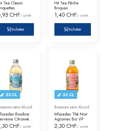
it Tea Classic
Hit Tea Pêche
riquettes
Briques
0,95 CHF
1,40 CHF
/ unité
/ unité
Acheter
Acheter
33 CL
33 CL
oissons sans Alcool
Boissons sans Alcool
nfusades Rooibos
Infusades Thé Noir
erveine Citronnée
Agrumes Bio VP
io VP
2,30 CHF
2,30 CHF
/ unité
/ unité