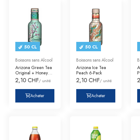
50 CL
50 CL
Boissons sans Alcool
Boissons sans Alcool
B
Arizona Green Tea
Arizona Ice Tea
A
Original + Honey
Peach 6-Pack
P
Pet 6-Pack
2,10 CHF
2,10 CHF
/ unité
/ unité
Acheter
Acheter