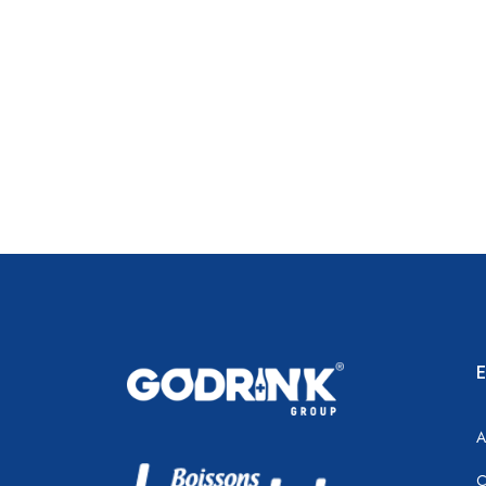
E
A
C