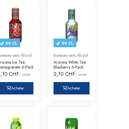
50 CL
50 CL
oissons sans Alcool
Boissons sans Alcool
rizona Ice Tea
Arizona White Tea
omegranate 6-Pack
Blueberry 6-Pack
2,10 CHF
2,10 CHF
/ unité
/ unité
Acheter
Acheter