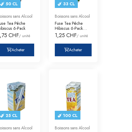
50 CL
33 CL
oissons sans Alcool
Boissons sans Alcool
use Tea Pêche
Fuse Tea Pêche
ibiscus 6-Pack
Hibiscus 6-Pack
Boîtes
1,75 CHF
1,25 CHF
/ unité
/ unité
Acheter
Acheter
25 CL
100 CL
oissons sans Alcool
Boissons sans Alcool