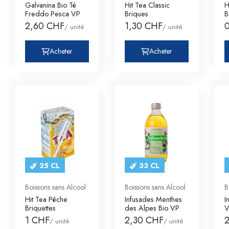
Galvanina Bio Tè
Hit Tea Classic
H
Freddo Pesca VP
Briques
B
2,60 CHF
1,30 CHF
/ unité
/ unité
Acheter
Acheter
25 CL
33 CL
Boissons sans Alcool
Boissons sans Alcool
B
Hit Tea Pêche
Infusades Menthes
I
Briquettes
des Alpes Bio VP
V
B
1 CHF
2,30 CHF
/ unité
/ unité