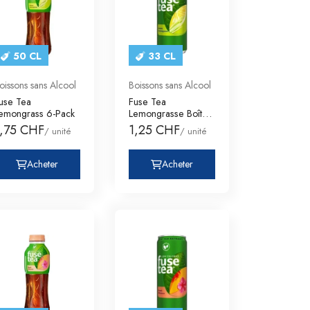
50 CL
33 CL
oissons sans Alcool
Boissons sans Alcool
use Tea
Fuse Tea
emongrass 6-Pack
Lemongrasse Boîtes
6-Pack
1,75 CHF
1,25 CHF
/ unité
/ unité
Acheter
Acheter