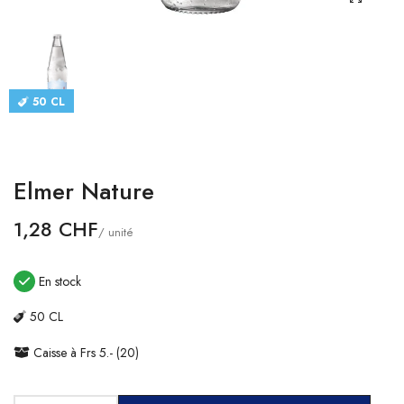
CATALOGUES
CONTACT
50 CL
SE CONNECTER
Langue
Elmer Nature
Devise
1,28 CHF
/ unité
En stock
50 CL
Caisse à Frs 5.- (20)