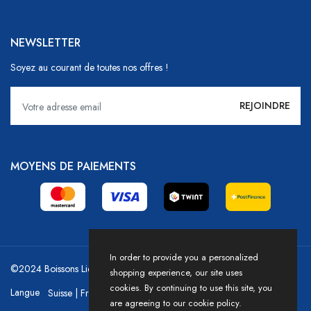
NEWSLETTER
Soyez au courant de toutes nos offres !
MOYENS DE PAIEMENTS
In order to provide you a personalized
©2024 Boissons Liechti - GoDrink Group / Powered by HICASS
shopping experience, our site uses
cookies. By continuing to use this site, you
Langue
are agreeing to our cookie policy.