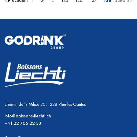
Précédent
1
2
…
125
126
127
128
Suivant
chemin de la Milice 20, 1228 Plan-les-Ouates
info@boissons-liechti.ch
+41 22 706 22 33