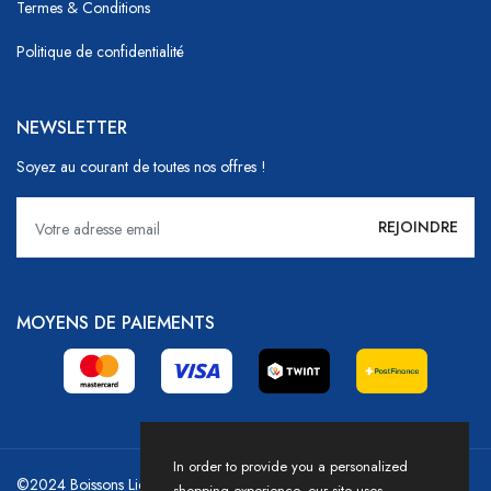
Termes & Conditions
Politique de confidentialité
NEWSLETTER
Soyez au courant de toutes nos offres !
MOYENS DE PAIEMENTS
In order to provide you a personalized
©2024 Boissons Liechti - GoDrink Group / Powered by HICASS
shopping experience, our site uses