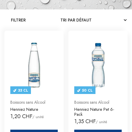
CATALOGUES
FILTRER
CONTACT
SE CONNECTER
Langue
Devise
33 CL
50 CL
Boissons sans Alcool
Boissons sans Alcool
Henniez Nature
Henniez Nature Pet 6-
Pack
1,20 CHF
/ unité
1,35 CHF
/ unité