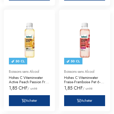
50 CL
50 CL
Boissons sans Alcool
Boissons sans Alcool
Hohes C Vitaminwater
Hohes C Vitaminwater
Active Peach Passion Fruit
Fraise-Framboise Pet 6-
Pe
Pack
1,85 CHF
1,85 CHF
/ unité
/ unité
Acheter
Acheter