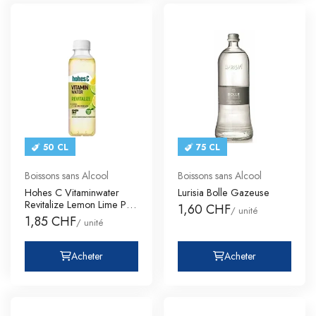
50 CL
75 CL
Boissons sans Alcool
Boissons sans Alcool
Hohes C Vitaminwater
Lurisia Bolle Gazeuse
Revitalize Lemon Lime Pet
1,60 CHF
/ unité
6-P
1,85 CHF
/ unité
Acheter
Acheter