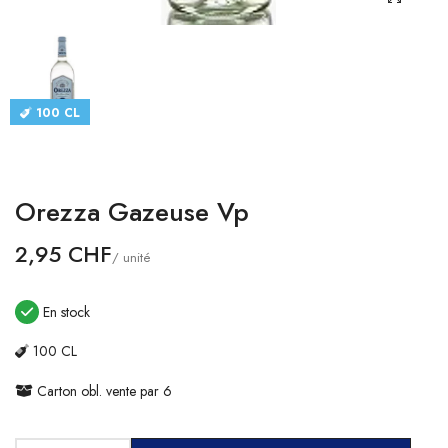
CATALOGUES
CONTACT
100 CL
SE CONNECTER
Langue
Orezza Gazeuse Vp
Devise
2,95 CHF
/ unité
En stock
100 CL
Carton obl. vente par 6