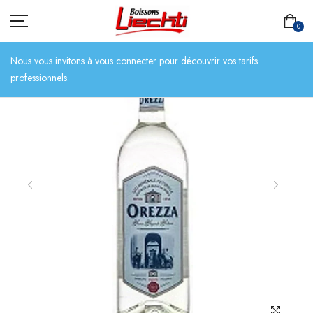
0
Nous vous invitons à vous connecter pour découvrir vos tarifs
professionnels.
ACCUEIL
TOUT L’ASSORTIMENT
BIÈRES
BOISSONS SANS ALCOOL
CHAMPAGNES
SPIRITUEUX
VINS