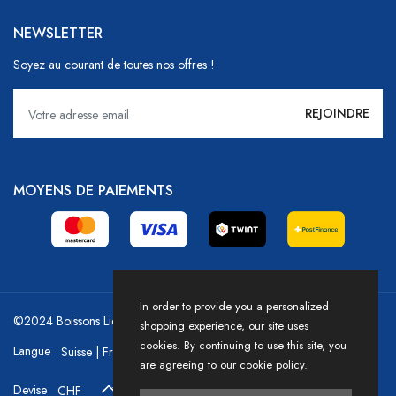
NEWSLETTER
Soyez au courant de toutes nos offres !
MOYENS DE PAIEMENTS
In order to provide you a personalized
©2024 Boissons Liechti - GoDrink Group / Powered by HICASS
shopping experience, our site uses
cookies. By continuing to use this site, you
Langue
are agreeing to our cookie policy.
Devise