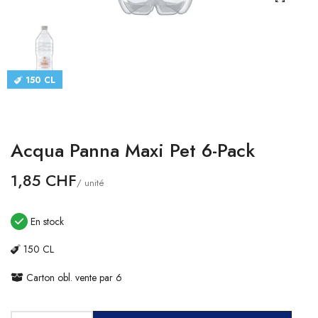
CATALOGUES
CONTACT
150 CL
SE CONNECTER
Langue
Acqua Panna Maxi Pet 6-Pack
Devise
1,85 CHF
/ unité
En stock
150 CL
Carton obl. vente par 6