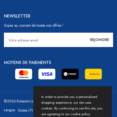
NEWSLETTER
Soyez au courant de toutes nos offres !
MOYENS DE PAIEMENTS
In order to provide you a personalized
©2024 Boissons Liechti - GoDrink Group / Powered by HICASS
shopping experience, our site uses
cookies. By continuing to use this site, you
Langue
are agreeing to our cookie policy.