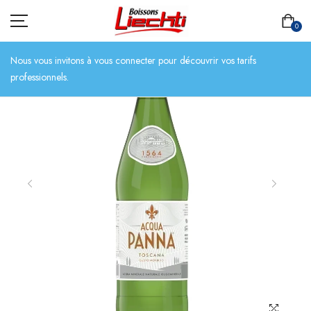
0
Nous vous invitons à vous connecter pour découvrir vos tarifs
professionnels.
ACCUEIL
TOUT L’ASSORTIMENT
BIÈRES
BOISSONS SANS ALCOOL
CHAMPAGNES
SPIRITUEUX
VINS