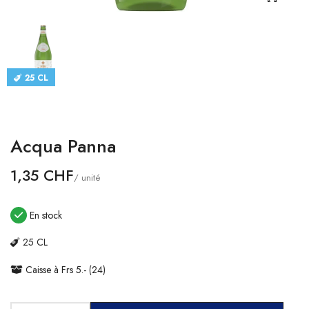
CATALOGUES
CONTACT
25 CL
SE CONNECTER
Langue
Acqua Panna
Devise
1,35 CHF
/ unité
En stock
25 CL
Caisse à Frs 5.- (24)