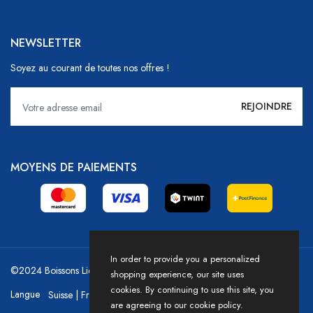
NEWSLETTER
Soyez au courant de toutes nos offres !
MOYENS DE PAIEMENTS
In order to provide you a personalized
©2024 Boissons Liechti - GoDrink Group / Powered by HICASS
shopping experience, our site uses
cookies. By continuing to use this site, you
Langue
are agreeing to our cookie policy.