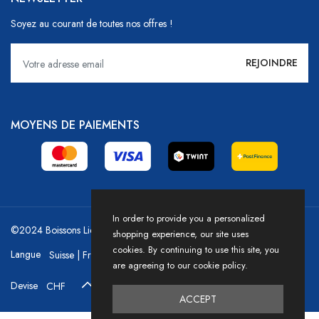
Soyez au courant de toutes nos offres !
MOYENS DE PAIEMENTS
In order to provide you a personalized
©2024 Boissons Liechti - GoDrink Group / Powered by HICASS
shopping experience, our site uses
cookies. By continuing to use this site, you
Langue
are agreeing to our cookie policy.
Devise
ACCEPT