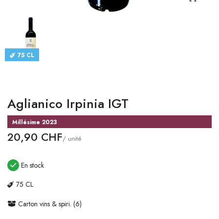
CATALOGUES
CONTACT
75 CL
SE CONNECTER
Langue
Aglianico Irpinia IGT
Devise
Millésime 2023
20,90 CHF
/ unité
En stock
75 CL
Carton vins & spiri. (6)