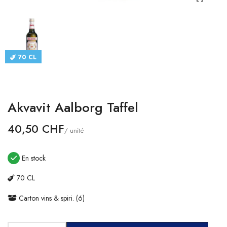
CATALOGUES
CONTACT
70 CL
SE CONNECTER
Langue
Akvavit Aalborg Taffel
Devise
40,50 CHF
/ unité
En stock
70 CL
Carton vins & spiri. (6)