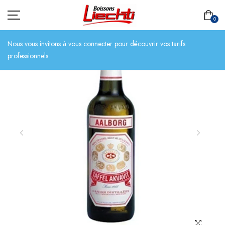
0
Nous vous invitons à vous connecter pour découvrir vos tarifs
professionnels.
ACCUEIL
TOUT L’ASSORTIMENT
BIÈRES
BOISSONS SANS ALCOOL
CHAMPAGNES
SPIRITUEUX
VINS