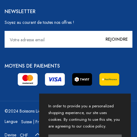
NEWSLETTER
Soyez au courant de toutes nos offres !
MOYENS DE PAIEMENTS
In order to provide you a personalized
©2024 Boissons Liechti - GoDrink Group / Powered by HICASS
shopping experience, our site uses
cookies. By continuing to use this site, you
Langue
are agreeing to our cookie policy.
Devise