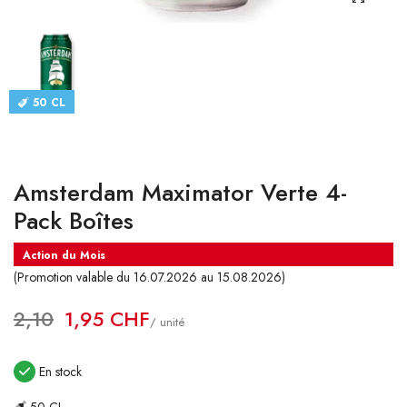
CATALOGUES
CONTACT
50 CL
SE CONNECTER
Langue
Amsterdam Maximator Verte 4-
Devise
Pack Boîtes
Action du Mois
(Promotion valable du 16.07.2026 au 15.08.2026)
2,10
1,95 CHF
/ unité
En stock
50 CL