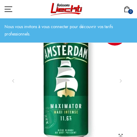
0
Nous vous invitons à vous connecter pour découvrir vos tarifs
professionnels.
ACTION
ACCUEIL
TOUT L’ASSORTIMENT
BIÈRES
BOISSONS SANS ALCOOL
CHAMPAGNES
SPIRITUEUX
VINS