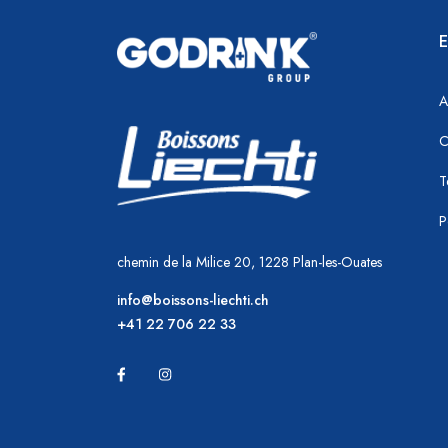
E
A
C
T
P
chemin de la Milice 20, 1228 Plan-les-Ouates
info@boissons-liechti.ch
+41 22 706 22 33