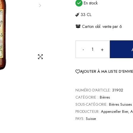
En stock
33 CL
Carton obl. vente par 6
-
+
AJOUTER À MA LISTE D'ENVI
NUMÉRO D'ARTICLE:
31902
CATÉGORIE :
Bières
SOUS-CATÉGORIE:
Bières Suisses 
PRODUCTEUR:
Appenzeller Bier, 
PAYS:
Suisse