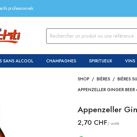
rifs professionnels.
S SANS ALCOOL
CHAMPAGNES
SPIRITUEUX
VINS
SHOP
/
BIÈRES
/
BIÈRES S
APPENZELLER GINGER BEER 6
Appenzeller Gin
2,70 CHF
/ unité