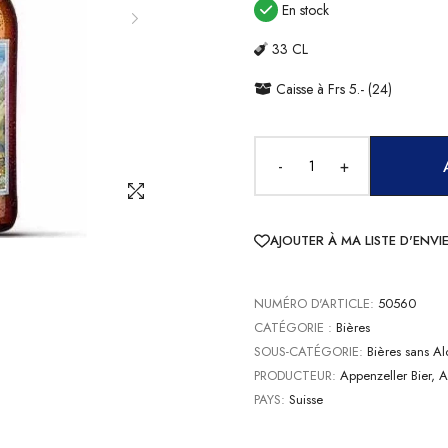
En stock
33 CL
Caisse à Frs 5.- (24)
-
+
AJOUTER À MA LISTE D'ENVI
NUMÉRO D'ARTICLE:
50560
CATÉGORIE :
Bières
SOUS-CATÉGORIE:
Bières sans Al
PRODUCTEUR:
Appenzeller Bier, 
PAYS:
Suisse