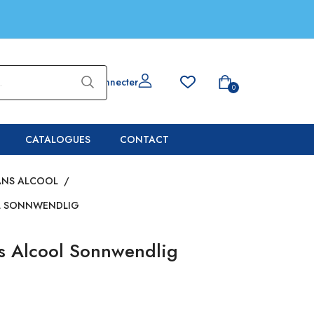
Se connecter
0
CATALOGUES
CONTACT
SANS ALCOOL
/
L SONNWENDLIG
s Alcool Sonnwendlig