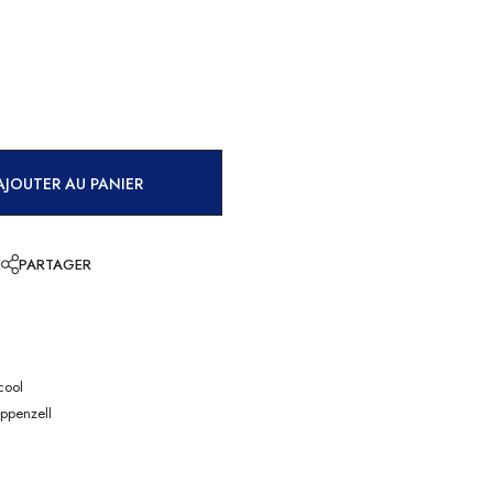
AJOUTER AU PANIER
E
PARTAGER
cool
Appenzell