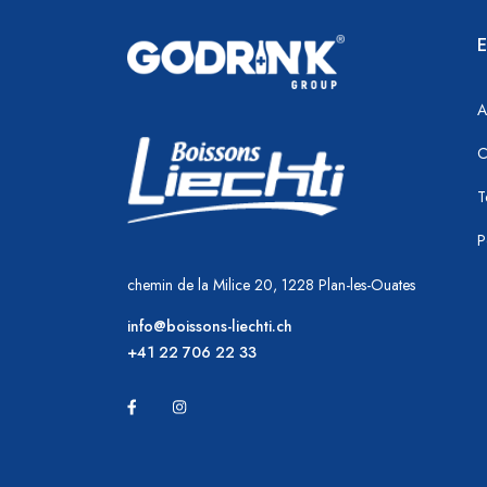
E
A
C
T
P
chemin de la Milice 20, 1228 Plan-les-Ouates
info@boissons-liechti.ch
+41 22 706 22 33