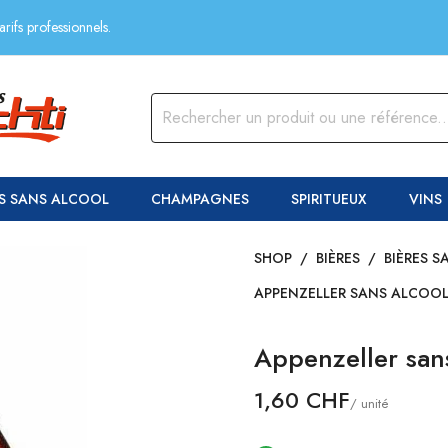
rifs professionnels.
S SANS ALCOOL
CHAMPAGNES
SPIRITUEUX
VINS
SHOP
/
BIÈRES
/
BIÈRES 
APPENZELLER SANS ALCOO
Appenzeller san
1,60 CHF
/ unité