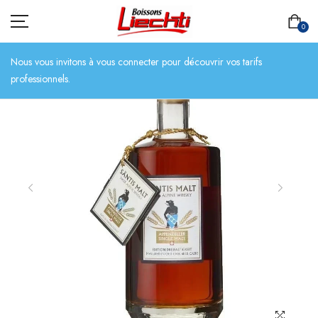
0
Nous vous invitons à vous connecter pour découvrir vos tarifs
professionnels.
ACCUEIL
TOUT L’ASSORTIMENT
BIÈRES
BOISSONS SANS ALCOOL
CHAMPAGNES
SPIRITUEUX
VINS