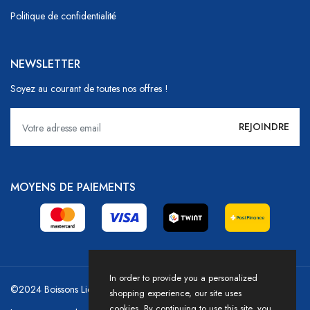
Politique de confidentialité
NEWSLETTER
Soyez au courant de toutes nos offres !
MOYENS DE PAIEMENTS
In order to provide you a personalized
©2024 Boissons Liechti - GoDrink Group / Powered by HICASS
shopping experience, our site uses
cookies. By continuing to use this site, you