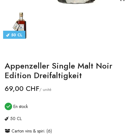
CATALOGUES
CONTACT
50 CL
SE CONNECTER
Langue
Appenzeller Single Malt Noir
Devise
Edition Dreifaltigkeit
69,00 CHF
/ unité
En stock
50 CL
Carton vins & spiri. (6)