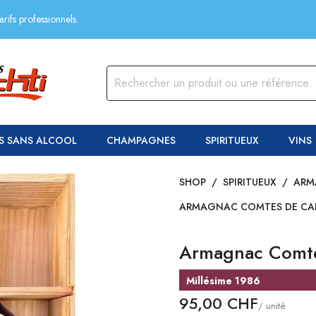
rifs professionnels.
S SANS ALCOOL
CHAMPAGNES
SPIRITUEUX
VINS
SHOP
/
SPIRITUEUX
/
ARM
ARMAGNAC COMTES DE C
Armagnac Comt
Millésime 1986
95,00 CHF
/ unité