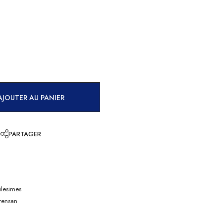
AJOUTER AU PANIER
E
PARTAGER
lesimes
rensan