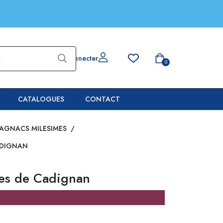
Se connecter
0
CATALOGUES
CONTACT
AGNACS MILESIMES
/
ADIGNAN
es de Cadignan