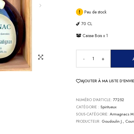
Peu de stock
70 CL
Caisse Bois x 1
-
+
AJOUTER À MA LISTE D'ENVI
NUMÉRO D'ARTICLE:
77252
CATÉGORIE :
Spiritueux
SOUS-CATÉGORIE:
Armagnacs Mi
PRODUCTEUR:
Goudoulin J., Cour