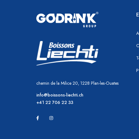
E
A
C
T
P
chemin de la Milice 20, 1228 Plan-les-Ouates
info@boissons-liechti.ch
+41 22 706 22 33