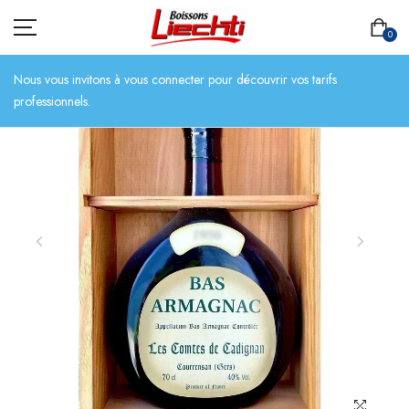
0
Nous vous invitons à vous connecter pour découvrir vos tarifs
professionnels.
ACCUEIL
TOUT L’ASSORTIMENT
BIÈRES
BOISSONS SANS ALCOOL
CHAMPAGNES
SPIRITUEUX
VINS