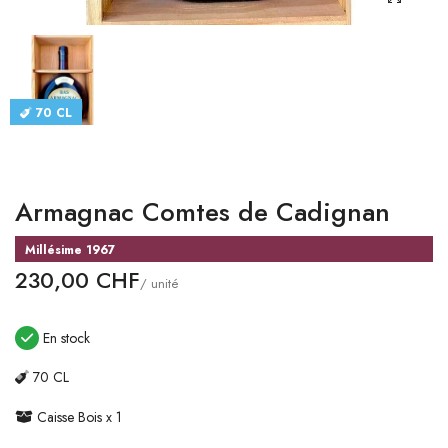
CATALOGUES
CONTACT
70 CL
SE CONNECTER
Langue
Armagnac Comtes de Cadignan
Devise
Millésime 1967
230,00 CHF
/ unité
En stock
70 CL
Caisse Bois x 1