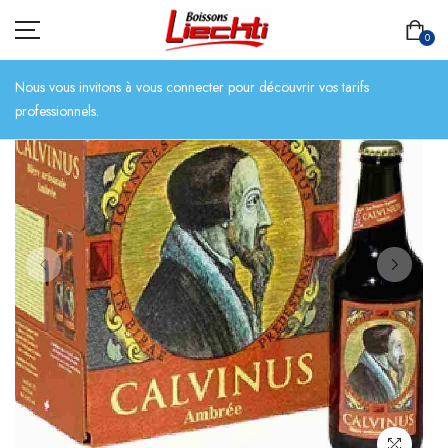
0
Nous vous invitons à vous connecter pour découvrir vos tarifs
professionnels.
ACCUEIL
TOUT L’ASSORTIMENT
BIÈRES
BOISSONS SANS ALCOOL
CHAMPAGNES
SPIRITUEUX
VINS