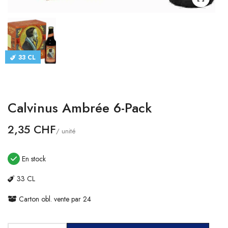
CATALOGUES
CONTACT
33 CL
SE CONNECTER
Langue
Calvinus Ambrée 6-Pack
Devise
2,35 CHF
/ unité
En stock
33 CL
Carton obl. vente par 24