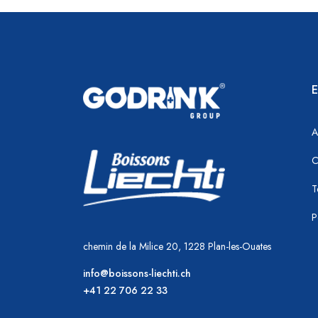
E
A
C
T
P
chemin de la Milice 20, 1228 Plan-les-Ouates
info@boissons-liechti.ch
+41 22 706 22 33