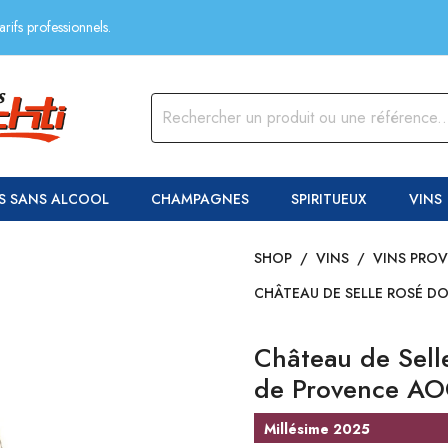
rifs professionnels.
S SANS ALCOOL
CHAMPAGNES
SPIRITUEUX
VINS
SHOP
/
VINS
/
VINS PRO
CHÂTEAU DE SELLE ROSÉ D
Château de Sell
de Provence A
Millésime 2025