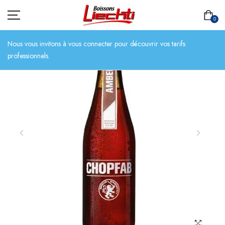
0
Nous vous invitons à vous connecter pour découvrir vos tarifs
professionnels.
ACCUEIL
TOUT L’ASSORTIMENT
BIÈRES
BOISSONS SANS ALCOOL
CHAMPAGNES
SPIRITUEUX
VINS