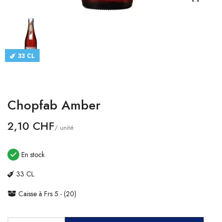
CATALOGUES
CONTACT
33 CL
SE CONNECTER
Langue
Chopfab Amber
Devise
2,10 CHF
/ unité
En stock
33 CL
Caisse à Frs 5.- (20)