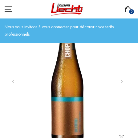
0
Nous vous invitons à vous connecter pour découvrir vos tarifs
professionnels.
ACCUEIL
TOUT L’ASSORTIMENT
BIÈRES
BOISSONS SANS ALCOOL
CHAMPAGNES
SPIRITUEUX
VINS