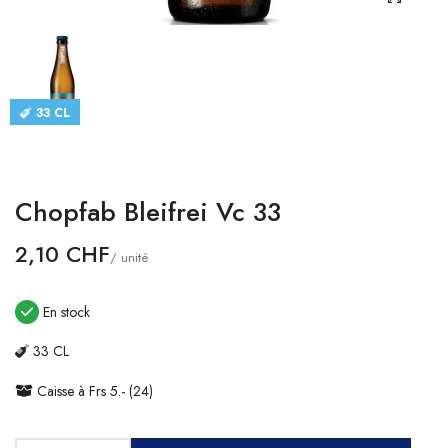
CATALOGUES
CONTACT
33 CL
SE CONNECTER
Langue
Chopfab Bleifrei Vc 33
Devise
2,10 CHF
/ unité
En stock
33 CL
Caisse à Frs 5.- (24)