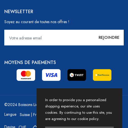
NEWSLETTER
Soyez au courant de toutes nos offres !
MOYENS DE PAIEMENTS
In order to provide you a personalized
©2024 Boissons Liechti - GoDrink Group / Powered by HICASS
shopping experience, our site uses
cookies. By continuing to use this site, you
Langue
are agreeing to our cookie policy.
Devise