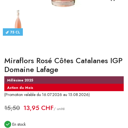
CATALOGUES
CONTACT
75 CL
SE CONNECTER
Langue
Miraflors Rosé Côtes Catalanes IGP
Devise
Domaine Lafage
Millésime 2025
Action du Mois
(Promotion valable du 16.07.2026 au 15.08.2026)
15,50
13,95 CHF
/ unité
En stock