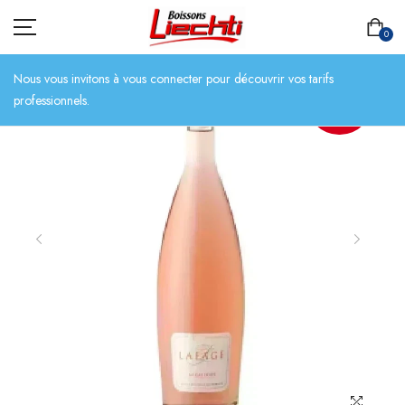
0
Nous vous invitons à vous connecter pour découvrir vos tarifs
professionnels.
ACTION
ACCUEIL
TOUT L’ASSORTIMENT
BIÈRES
BOISSONS SANS ALCOOL
CHAMPAGNES
SPIRITUEUX
VINS