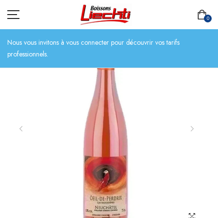
0
Nous vous invitons à vous connecter pour découvrir vos tarifs
professionnels.
ACCUEIL
TOUT L’ASSORTIMENT
BIÈRES
BOISSONS SANS ALCOOL
CHAMPAGNES
SPIRITUEUX
VINS