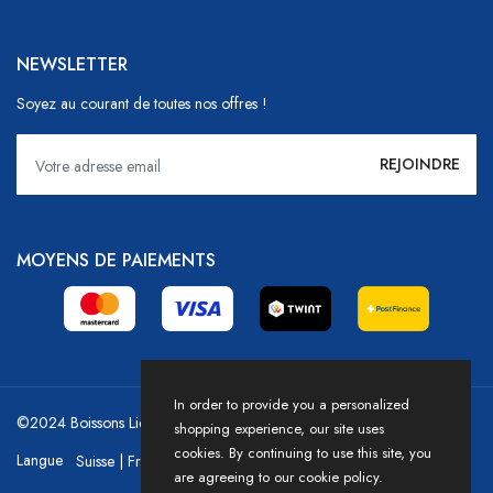
NEWSLETTER
Soyez au courant de toutes nos offres !
MOYENS DE PAIEMENTS
In order to provide you a personalized
©2024 Boissons Liechti - GoDrink Group / Powered by HICASS
shopping experience, our site uses
cookies. By continuing to use this site, you
Langue
are agreeing to our cookie policy.