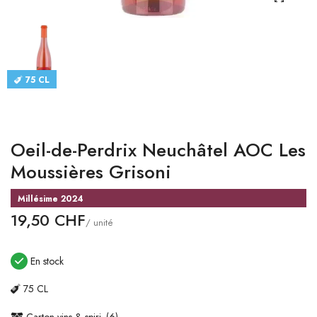
CATALOGUES
CONTACT
75 CL
SE CONNECTER
Langue
Oeil-de-Perdrix Neuchâtel AOC Les
Devise
Moussières Grisoni
Millésime 2024
19,50 CHF
/ unité
En stock
75 CL
Carton vins & spiri. (6)