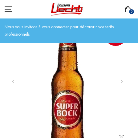
0
Nous vous invitons à vous connecter pour découvrir vos tarifs
professionnels.
ACTION
ACCUEIL
TOUT L’ASSORTIMENT
BIÈRES
BOISSONS SANS ALCOOL
CHAMPAGNES
SPIRITUEUX
VINS