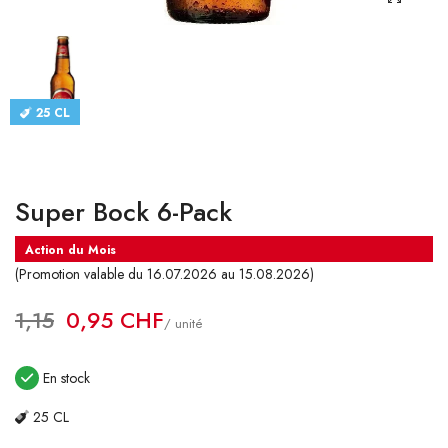
CATALOGUES
CONTACT
25 CL
SE CONNECTER
Langue
Super Bock 6-Pack
Devise
Action du Mois
(Promotion valable du 16.07.2026 au 15.08.2026)
1,15
0,95 CHF
/ unité
En stock
25 CL