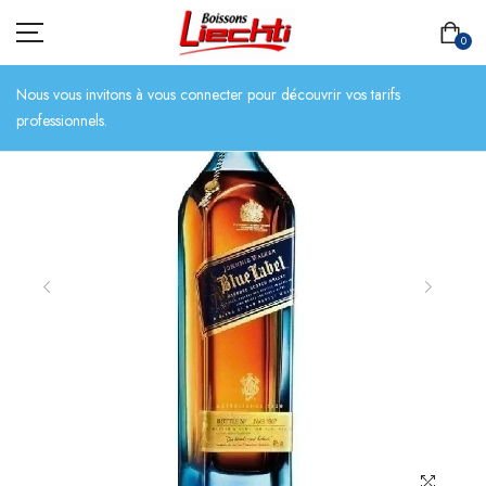
0
Nous vous invitons à vous connecter pour découvrir vos tarifs
professionnels.
ACCUEIL
TOUT L’ASSORTIMENT
BIÈRES
BOISSONS SANS ALCOOL
CHAMPAGNES
SPIRITUEUX
VINS