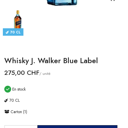
CATALOGUES
CONTACT
70 CL
SE CONNECTER
Langue
Whisky J. Walker Blue Label
Devise
275,00 CHF
/ unité
En stock
70 CL
Carton (1)