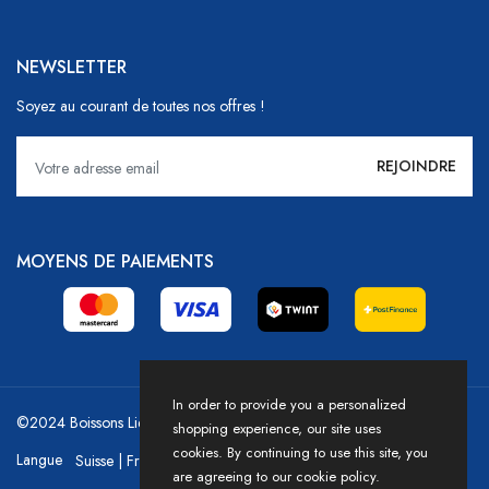
NEWSLETTER
Soyez au courant de toutes nos offres !
MOYENS DE PAIEMENTS
In order to provide you a personalized
©2024 Boissons Liechti - GoDrink Group / Powered by HICASS
shopping experience, our site uses
cookies. By continuing to use this site, you
Langue
are agreeing to our cookie policy.