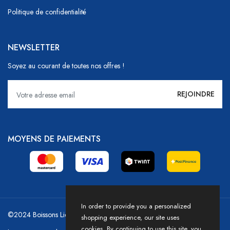
Politique de confidentialité
NEWSLETTER
Soyez au courant de toutes nos offres !
MOYENS DE PAIEMENTS
In order to provide you a personalized
©2024 Boissons Liechti - GoDrink Group / Powered by HICASS
shopping experience, our site uses
cookies. By continuing to use this site, you